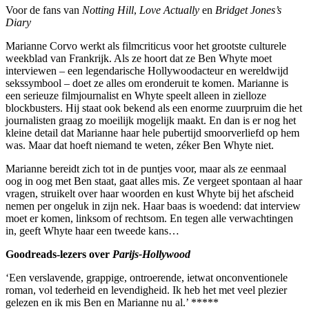
Voor de fans van
Notting Hill
,
Love Actually
en
Bridget Jones’s
Diary
Marianne Corvo werkt als filmcriticus voor het grootste culturele
weekblad van Frankrijk. Als ze hoort dat ze Ben Whyte moet
interviewen – een legendarische Hollywoodacteur en wereldwijd
sekssymbool – doet ze alles om eronderuit te komen. Marianne is
een serieuze filmjournalist en Whyte speelt alleen in zielloze
blockbusters. Hij staat ook bekend als een enorme zuurpruim die het
journalisten graag zo moeilijk mogelijk maakt. En dan is er nog het
kleine detail dat Marianne haar hele pubertijd smoorverliefd op hem
was. Maar dat hoeft niemand te weten, zéker Ben Whyte niet.
Marianne bereidt zich tot in de puntjes voor, maar als ze eenmaal
oog in oog met Ben staat, gaat alles mis. Ze vergeet spontaan al haar
vragen, struikelt over haar woorden en kust Whyte bij het afscheid
nemen per ongeluk in zijn nek. Haar baas is woedend: dat interview
moet er komen, linksom of rechtsom. En tegen alle verwachtingen
in, geeft Whyte haar een tweede kans…
Goodreads-lezers over
Parijs-Hollywood
‘Een verslavende, grappige, ontroerende, ietwat onconventionele
roman, vol tederheid en levendigheid. Ik heb het met veel plezier
gelezen en ik mis Ben en Marianne nu al.’ *****