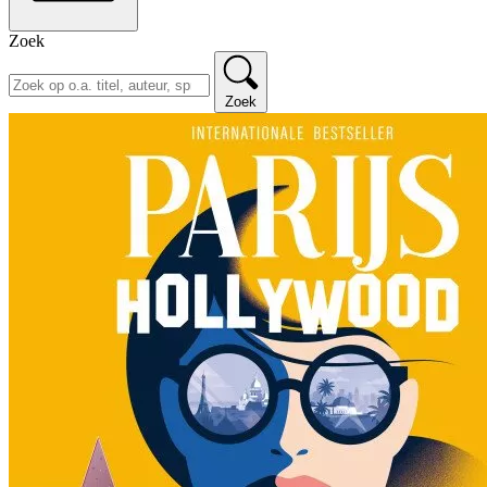
Zoek
Zoek