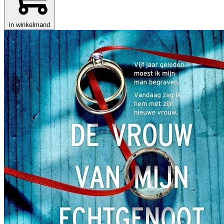
in winkelmand