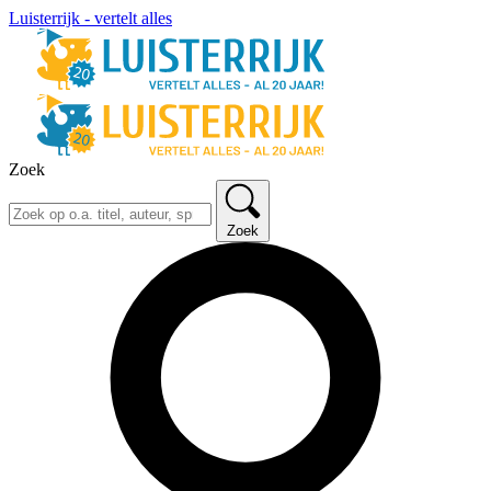
Luisterrijk - vertelt alles
Zoek
Zoek