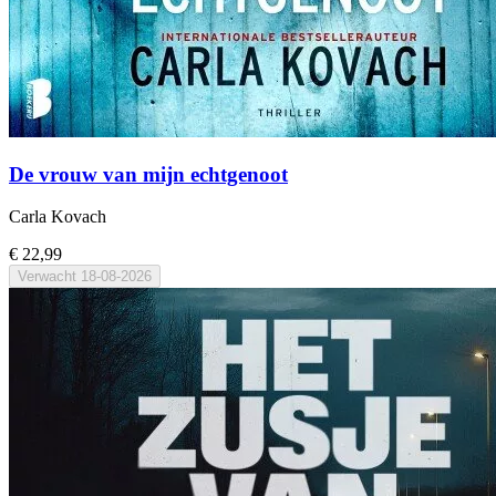
De vrouw van mijn echtgenoot
Carla Kovach
€ 22,99
Verwacht
18-08-2026