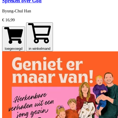
Spreken over God
Byung-Chul Han
€ 16,99
toegevoegd
in winkelmand