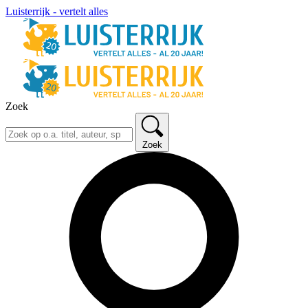
Luisterrijk - vertelt alles
Zoek
Zoek