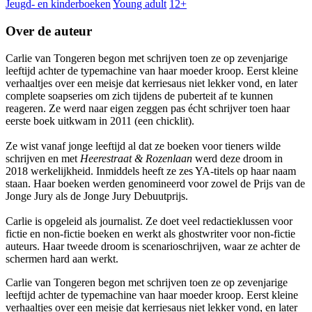
Jeugd- en kinderboeken
Young adult
12+
Over de auteur
Carlie van Tongeren begon met schrijven toen ze op zevenjarige
leeftijd achter de typemachine van haar moeder kroop. Eerst kleine
verhaaltjes over een meisje dat kerriesaus niet lekker vond, en later
complete soapseries om zich tijdens de puberteit af te kunnen
reageren. Ze werd naar eigen zeggen pas écht schrijver toen haar
eerste boek uitkwam in 2011 (een chicklit).
Ze wist vanaf jonge leeftijd al dat ze boeken voor tieners wilde
schrijven en met
Heerestraat & Rozenlaan
werd deze droom in
2018 werkelijkheid. Inmiddels heeft ze zes YA-titels op haar naam
staan. Haar boeken werden genomineerd voor zowel de Prijs van de
Jonge Jury als de Jonge Jury Debuutprijs.
Carlie is opgeleid als journalist. Ze doet veel redactieklussen voor
fictie en non-fictie boeken en werkt als ghostwriter voor non-fictie
auteurs. Haar tweede droom is scenarioschrijven, waar ze achter de
schermen hard aan werkt.
Carlie van Tongeren begon met schrijven toen ze op zevenjarige
leeftijd achter de typemachine van haar moeder kroop. Eerst kleine
verhaaltjes over een meisje dat kerriesaus niet lekker vond, en later