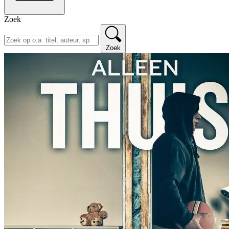
Zoek
Zoek