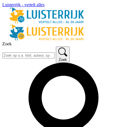
Luisterrijk - vertelt alles
Zoek
Zoek