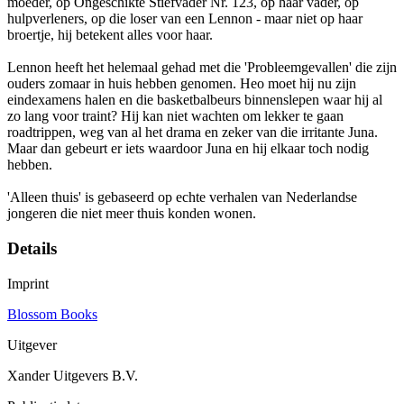
moeder, op Ongeschikte Stiefvader Nr. 123, op haar vader, op
hulpverleners, op die loser van een Lennon - maar niet op haar
broertje, hij betekent alles voor haar.
Lennon heeft het helemaal gehad met die 'Probleemgevallen' die zijn
ouders zomaar in huis hebben genomen. Heo moet hij nu zijn
eindexamens halen en die basketbalbeurs binnenslepen waar hij al
zo lang voor traint? Hij kan niet wachten om lekker te gaan
roadtrippen, weg van al het drama en zeker van die irritante Juna.
Maar dan gebeurt er iets waardoor Juna en hij elkaar toch nodig
hebben.
'Alleen thuis' is gebaseerd op echte verhalen van Nederlandse
jongeren die niet meer thuis konden wonen.
Details
Imprint
Blossom Books
Uitgever
Xander Uitgevers B.V.