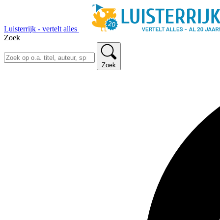
Luisterrijk - vertelt alles
Zoek
Zoek