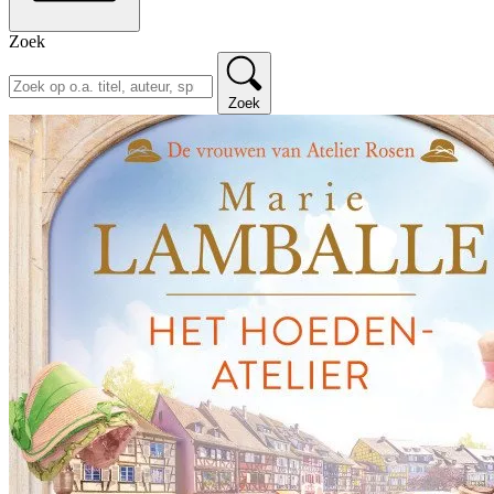
Zoek
Zoek