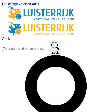
Luisterrijk - vertelt alles
Zoek
Zoek