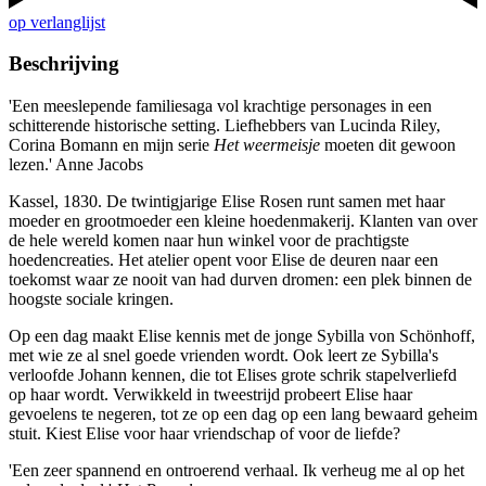
op verlanglijst
Beschrijving
'Een meeslepende familiesaga vol krachtige personages in een
schitterende historische setting. Liefhebbers van Lucinda Riley,
Corina Bomann en mijn serie
Het weermeisje
moeten dit gewoon
lezen.' Anne Jacobs
Kassel, 1830. De twintigjarige Elise Rosen runt samen met haar
moeder en grootmoeder een kleine hoedenmakerij. Klanten van over
de hele wereld komen naar hun winkel voor de prachtigste
hoedencreaties. Het atelier opent voor Elise de deuren naar een
toekomst waar ze nooit van had durven dromen: een plek binnen de
hoogste sociale kringen.
Op een dag maakt Elise kennis met de jonge Sybilla von Schönhoff,
met wie ze al snel goede vrienden wordt. Ook leert ze Sybilla's
verloofde Johann kennen, die tot Elises grote schrik stapelverliefd
op haar wordt. Verwikkeld in tweestrijd probeert Elise haar
gevoelens te negeren, tot ze op een dag op een lang bewaard geheim
stuit. Kiest Elise voor haar vriendschap of voor de liefde?
'Een zeer spannend en ontroerend verhaal. Ik verheug me al op het