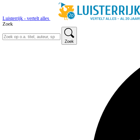
Luisterrijk - vertelt alles
Zoek
Zoek