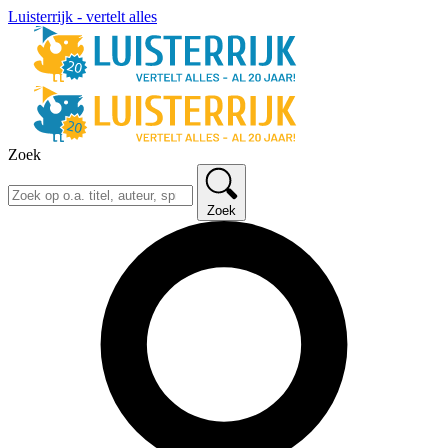
Luisterrijk - vertelt alles
Zoek
Zoek