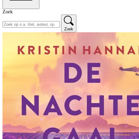
Zoek
Zoek