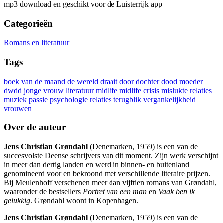
mp3 download en geschikt voor de Luisterrijk app
Categorieën
Romans en literatuur
Tags
boek van de maand
de wereld draait door
dochter
dood moeder
dwdd
jonge vrouw
literatuur
midlife
midlife crisis
mislukte relaties
muziek
passie
psychologie
relaties
terugblik
vergankelijkheid
vrouwen
Over de auteur
Jens Christian Grøndahl
(Denemarken, 1959) is een van de
succesvolste Deense schrijvers van dit moment. Zijn werk verschijnt
in meer dan dertig landen en werd in binnen- en ­buitenland
genomineerd voor en bekroond met verschillende literaire prijzen.
Bij Meulenhoff verschenen meer dan vijftien romans van Grøndahl,
waaronder de bestsellers
Portret van een man
en
Vaak ben ik
gelukkig
. ­Grøndahl woont in Kopenhagen.
Jens Christian Grøndahl
(Denemarken, 1959) is een van de