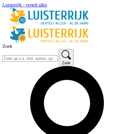
Luisterrijk - vertelt alles
Zoek
Zoek