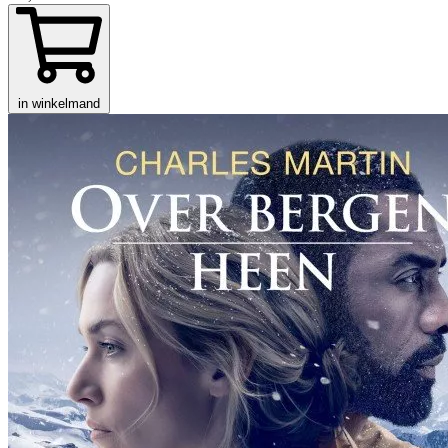
in winkelmand