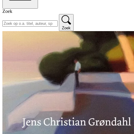
Zoek
Zoek