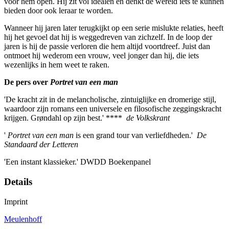
voor hem open. Hij zit vol idealen en denkt de wereld iets te kunnen
bieden door ook leraar te worden.
Wanneer hij jaren later terugkijkt op een serie mislukte relaties, heeft
hij het gevoel dat hij is weggedreven van zichzelf. In de loop der
jaren is hij de passie verloren die hem altijd voortdreef. Juist dan
ontmoet hij wederom een vrouw, veel jonger dan hij, die iets
wezenlijks in hem weet te raken.
De pers over
Portret van een man
'De kracht zit in de melancholische, zintuiglijke en dromerige stijl,
waardoor zijn romans een universele en filosofische zeggingskracht
krijgen. Grøndahl op zijn best.' ****
de Volkskrant
'
Portret van een man
is een grand tour van verliefdheden.'
De
Standaard der Letteren
'Een instant klassieker.' DWDD Boekenpanel
Details
Imprint
Meulenhoff