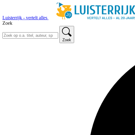
Luisterrijk - vertelt alles
Zoek
Zoek