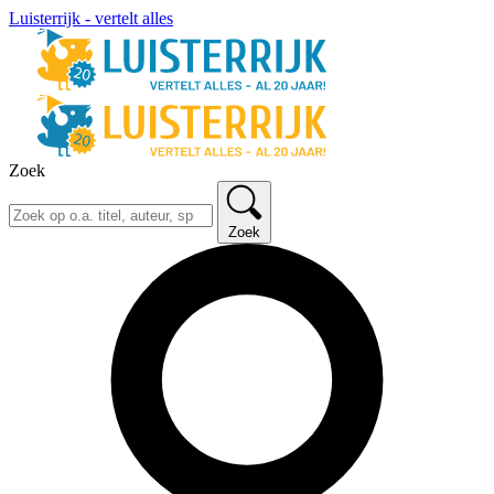
Luisterrijk - vertelt alles
Zoek
Zoek