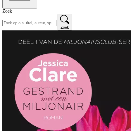
Zoek
Zoek