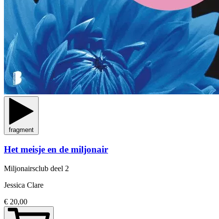
fragment
Het meisje en de miljonair
Miljonairsclub
deel 2
Jessica Clare
€ 20,00