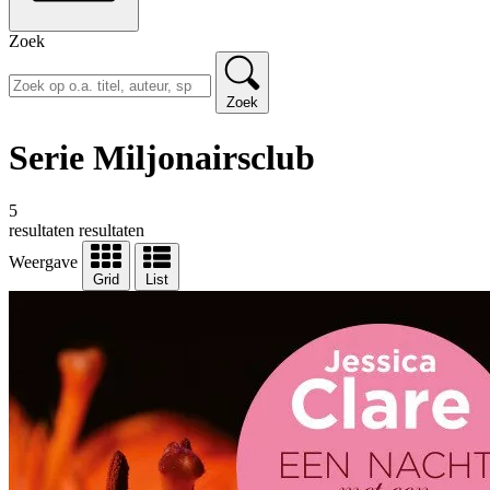
Zoek
Zoek
Serie Miljonairsclub
5
resultaten
resultaten
Weergave
Grid
List