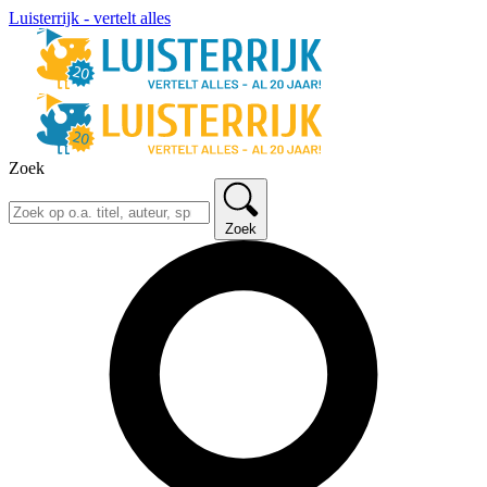
Luisterrijk - vertelt alles
Zoek
Zoek