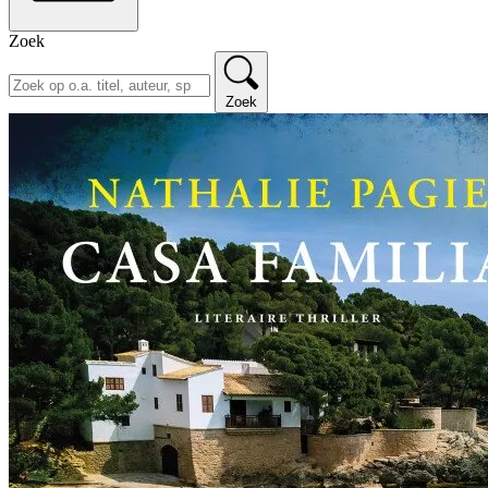
Zoek
Zoek