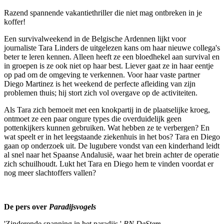
Razend spannende vakantiethriller die niet mag ontbreken in je
koffer!
Een survivalweekend in de Belgische Ardennen lijkt voor
journaliste Tara Linders de uitgelezen kans om haar nieuwe collega's
beter te leren kennen. Alleen heeft ze een bloedhekel aan survival en
in groepen is ze ook niet op haar best. Liever gaat ze in haar eentje
op pad om de omgeving te verkennen. Voor haar vaste partner
Diego Martinez is het weekend de perfecte afleiding van zijn
problemen thuis; hij stort zich vol overgave op de activiteiten.
Als Tara zich bemoeit met een knokpartij in de plaatselijke kroeg,
ontmoet ze een paar ongure types die overduidelijk geen
pottenkijkers kunnen gebruiken. Wat hebben ze te verbergen? En
wat speelt er in het leegstaande ziekenhuis in het bos? Tara en Diego
gaan op onderzoek uit. De lugubere vondst van een kinderhand leidt
al snel naar het Spaanse Andalusië, waar het brein achter de operatie
zich schuilhoudt. Lukt het Tara en Diego hem te vinden voordat er
nog meer slachtoffers vallen?
De pers over
Paradijsvogels
'Zinderende spanning in het paradijs.'
BN DeStem