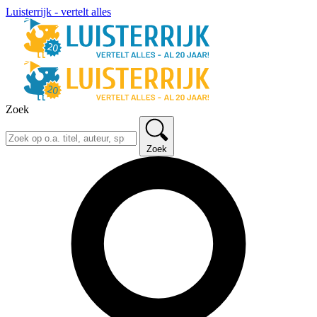
Luisterrijk - vertelt alles
Zoek
Zoek