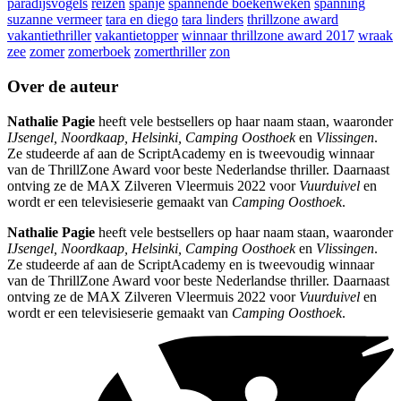
paradijsvogels
reizen
spanje
spannende boekenweken
spanning
suzanne vermeer
tara en diego
tara linders
thrillzone award
vakantiethriller
vakantietopper
winnaar thrillzone award 2017
wraak
zee
zomer
zomerboek
zomerthriller
zon
Over de auteur
Nathalie Pagie
heeft vele bestsellers op haar naam staan, waaronder
IJsengel, Noordkaap, Helsinki, Camping Oosthoek
en
Vlissingen
.
Ze studeerde af aan de ScriptAcademy en is tweevoudig winnaar
van de ThrillZone Award voor beste Nederlandse thriller. Daarnaast
ontving ze de MAX Zilveren Vleermuis 2022 voor
Vuurduivel
en
wordt er een televisieserie gemaakt van
Camping Oosthoek
.
Nathalie Pagie
heeft vele bestsellers op haar naam staan, waaronder
IJsengel, Noordkaap, Helsinki, Camping Oosthoek
en
Vlissingen
.
Ze studeerde af aan de ScriptAcademy en is tweevoudig winnaar
van de ThrillZone Award voor beste Nederlandse thriller. Daarnaast
ontving ze de MAX Zilveren Vleermuis 2022 voor
Vuurduivel
en
wordt er een televisieserie gemaakt van
Camping Oosthoek
.