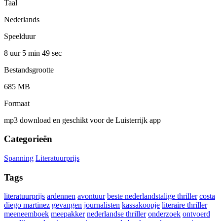
Taal
Nederlands
Speelduur
8 uur 5 min
49 sec
Bestandsgrootte
685 MB
Formaat
mp3 download en geschikt voor de Luisterrijk app
Categorieën
Spanning
Literatuurprijs
Tags
literatuurprijs
ardennen
avontuur
beste nederlandstalige thriller
costa
diego martinez
gevangen
journalisten
kassakoopje
literaire thriller
meeneemboek
meepakker
nederlandse thriller
onderzoek
ontvoerd