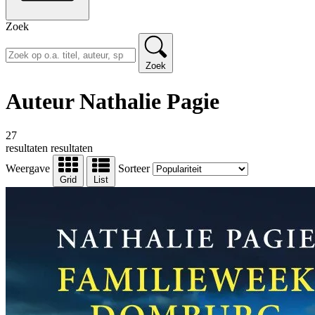
Zoek
Zoek
Auteur Nathalie Pagie
27
resultaten
resultaten
Weergave
Sorteer
Grid
List