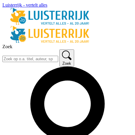
Luisterrijk - vertelt alles
Zoek
Zoek