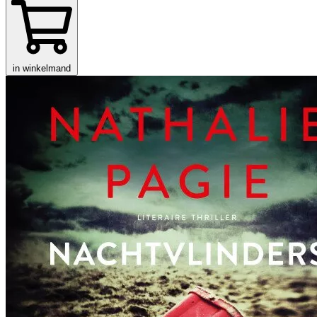
in winkelmand