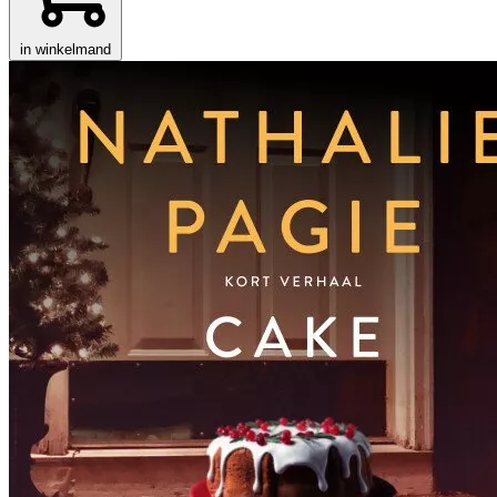
in winkelmand