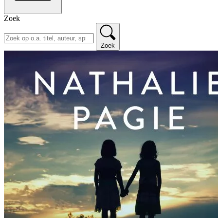
Zoek
Zoek