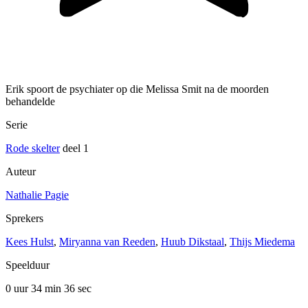
Erik spoort de psychiater op die Melissa Smit na de moorden
behandelde
Serie
Rode skelter
deel 1
Auteur
Nathalie Pagie
Sprekers
Kees Hulst
,
Miryanna van Reeden
,
Huub Dikstaal
,
Thijs Miedema
Speelduur
0 uur 34 min
36 sec