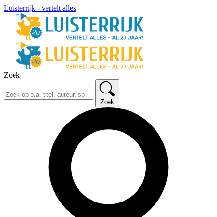
Luisterrijk - vertelt alles
Zoek
Zoek