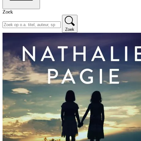
Zoek
Zoek