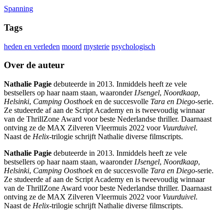
Spanning
Tags
heden en verleden
moord
mysterie
psychologisch
Over de auteur
Nathalie Pagie
debuteerde in 2013. Inmiddels heeft ze vele
bestsellers op haar naam staan, waaronder
IJsengel
,
Noordkaap
,
Helsinki
,
Camping Oosthoek
en de succesvolle
Tara en Diego
-serie.
Ze studeerde af aan de Script Academy en is tweevoudig winnaar
van de ThrillZone Award voor beste Nederlandse thriller. Daarnaast
ontving ze de MAX Zilveren Vleermuis 2022 voor
Vuurduivel
.
Naast de
Helix
-trilogie schrijft Nathalie diverse filmscripts.
Nathalie Pagie
debuteerde in 2013. Inmiddels heeft ze vele
bestsellers op haar naam staan, waaronder
IJsengel
,
Noordkaap
,
Helsinki
,
Camping Oosthoek
en de succesvolle
Tara en Diego
-serie.
Ze studeerde af aan de Script Academy en is tweevoudig winnaar
van de ThrillZone Award voor beste Nederlandse thriller. Daarnaast
ontving ze de MAX Zilveren Vleermuis 2022 voor
Vuurduivel
.
Naast de
Helix
-trilogie schrijft Nathalie diverse filmscripts.