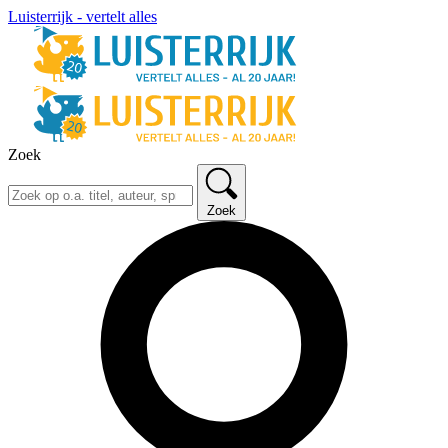
Luisterrijk - vertelt alles
Zoek
Zoek