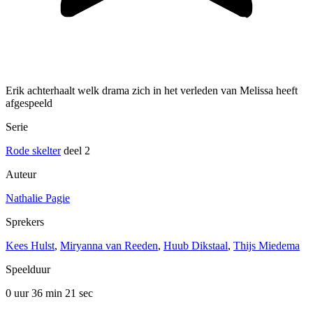
Erik achterhaalt welk drama zich in het verleden van Melissa heeft
afgespeeld
Serie
Rode skelter
deel 2
Auteur
Nathalie Pagie
Sprekers
Kees Hulst
,
Miryanna van Reeden
,
Huub Dikstaal
,
Thijs Miedema
Speelduur
0 uur 36 min
21 sec