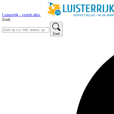
Luisterrijk - vertelt alles
Zoek
Zoek