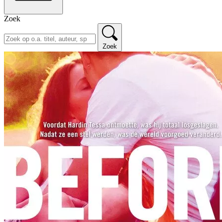
Zoek
Zoek