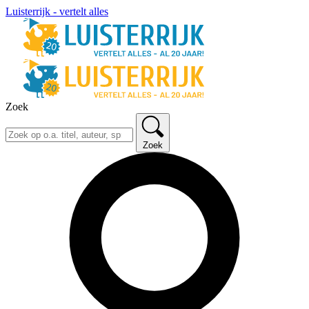
Luisterrijk - vertelt alles
Zoek
Zoek