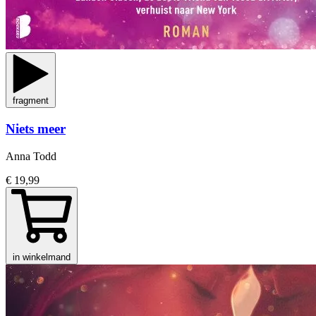
fragment
Niets meer
Anna Todd
€ 19,99
in winkelmand