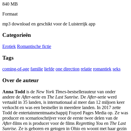
840 MB
Formaat
mp3 download en geschikt voor de Luisterrijk app
Categorieën
Erotiek
Romantische fictie
Tags
coming-of-age
familie
liefde
one direction
relatie
romantiek
seks
Over de auteur
Anna Todd
is de
New York Times-
bestsellerauteur van onder
andere de
After
-serie en
The Last Sunrise
. De
After
-serie werd
vertaald in 35 landen, is internationaal al meer dan 12 miljoen keer
verkocht en was een bestseller in meerdere landen. In 2017 zette
Todd de entertainmentmaatschappij Frayed Pages Media op. Ze was
producer en scenarioschrijver voor de eerste twee delen van de
After
-films en is producer voor de films
Regretting You
en
The Last
Sunrise
. Ze is geboren en getogen in Ohio en woont met haar gezin