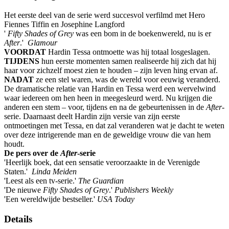
Het eerste deel van de serie werd succesvol verfilmd met Hero
Fiennes Tiffin en Josephine Langford
'
Fifty Shades of Grey
was een bom in de boekenwereld, nu is er
After
.'
Glamour
VOORDAT
Hardin Tessa ontmoette was hij totaal losgeslagen.
TIJDENS
hun eerste momenten samen realiseerde hij zich dat hij
haar voor zichzelf moest zien te houden – zijn leven hing ervan af.
NADAT
ze een stel waren, was de wereld voor eeuwig veranderd.
De dramatische relatie van Hardin en Tessa werd een wervelwind
waar iedereen om hen heen in meegesleurd werd. Nu krijgen die
anderen een stem – voor, tijdens en na de gebeurtenissen in de
After
-
serie. Daarnaast deelt Hardin zijn versie van zijn eerste
ontmoetingen met Tessa, en dat zal veranderen wat je dacht te weten
over deze intrigerende man en de geweldige vrouw die van hem
houdt.
De pers over de
After
-serie
'Heerlijk boek, dat een sensatie veroorzaakte in de Verenigde
Staten.'
Linda Meiden
'Leest als een tv-serie.'
The Guardian
'De nieuwe
Fifty Shades of Grey
.'
Publishers Weekly
'Een wereldwijde bestseller.'
USA Today
Details