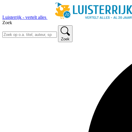
Luisterrijk - vertelt alles
Zoek
Zoek