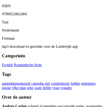
ISBN
9789052862484
Taal
Nederlands
Formaat
mp3 download en geschikt voor de Luisterrijk app
Categorieën
Erotiek
Romantische fictie
Tags
aantrekkingskracht
calendar girl
comfortzone
failliet
geheimen
passie
rijke man
seks
ware liefde
yoga
yogales
Over de auteur
Audrey Carlan
schreef al meerdere succesvolle series, waaronder