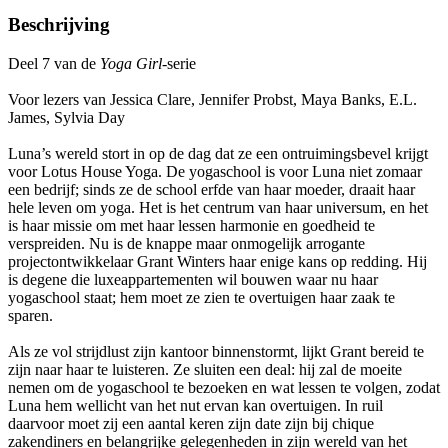
Beschrijving
Deel 7 van de
Yoga Girl
-serie
Voor lezers van Jessica Clare, Jennifer Probst, Maya Banks, E.L.
James, Sylvia Day
Luna’s wereld stort in op de dag dat ze een ontruimingsbevel krijgt
voor Lotus House Yoga. De yogaschool is voor Luna niet zomaar
een bedrijf; sinds ze de school erfde van haar moeder, draait haar
hele leven om yoga. Het is het centrum van haar universum, en het
is haar missie om met haar lessen harmonie en goedheid te
verspreiden. Nu is de knappe maar onmogelijk arrogante
projectontwikkelaar Grant Winters haar enige kans op redding. Hij
is degene die luxeappartementen wil bouwen waar nu haar
yogaschool staat; hem moet ze zien te overtuigen haar zaak te
sparen.
Als ze vol strijdlust zijn kantoor binnenstormt, lijkt Grant bereid te
zijn naar haar te luisteren. Ze sluiten een deal: hij zal de moeite
nemen om de yogaschool te bezoeken en wat lessen te volgen, zodat
Luna hem wellicht van het nut ervan kan overtuigen. In ruil
daarvoor moet zij een aantal keren zijn date zijn bij chique
zakendiners en belangrijke gelegenheden in zijn wereld van het