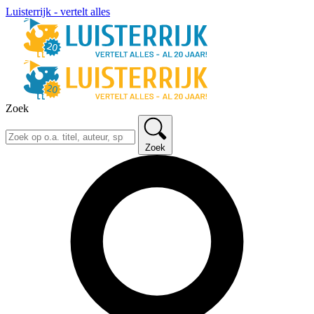
Luisterrijk - vertelt alles
Zoek
Zoek