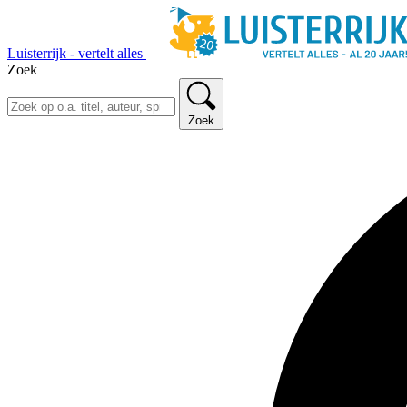
Luisterrijk - vertelt alles
Zoek
Zoek