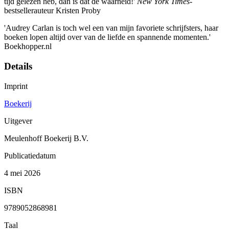
tijd gelezen heb, dan is dat de waarheid!'
New York Times
-
bestsellerauteur Kristen Proby
'Audrey Carlan is toch wel een van mijn favoriete schrijfsters, haar
boeken lopen altijd over van de liefde en spannende momenten.'
Boekhopper.nl
Details
Imprint
Boekerij
Uitgever
Meulenhoff Boekerij B.V.
Publicatiedatum
4 mei 2026
ISBN
9789052868981
Taal