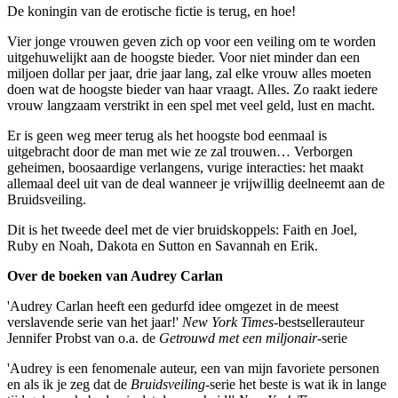
De koningin van de erotische fictie is terug, en hoe!
Vier jonge vrouwen geven zich op voor een veiling om te worden
uitgehuwelijkt aan de hoogste bieder. Voor niet minder dan een
miljoen dollar per jaar, drie jaar lang, zal elke vrouw alles moeten
doen wat de hoogste bieder van haar vraagt. Alles. Zo raakt iedere
vrouw langzaam verstrikt in een spel met veel geld, lust en macht.
Er is geen weg meer terug als het hoogste bod eenmaal is
uitgebracht door de man met wie ze zal trouwen… Verborgen
geheimen, boosaardige verlangens, vurige interacties: het maakt
allemaal deel uit van de deal wanneer je vrijwillig deelneemt aan de
Bruidsveiling.
Dit is het tweede deel met de vier bruidskoppels: Faith en Joel,
Ruby en Noah, Dakota en Sutton en Savannah en Erik.
Over de boeken van Audrey Carlan
'Audrey Carlan heeft een gedurfd idee omgezet in de meest
verslavende serie van het jaar!'
New York Times
-bestsellerauteur
Jennifer Probst van o.a. de
Getrouwd met een miljonair
-serie
'Audrey is een fenomenale auteur, een van mijn favoriete personen
en als ik je zeg dat de
Bruidsveiling
-serie het beste is wat ik in lange