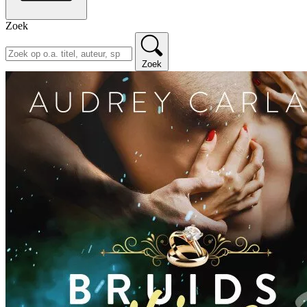
Zoek
Zoek