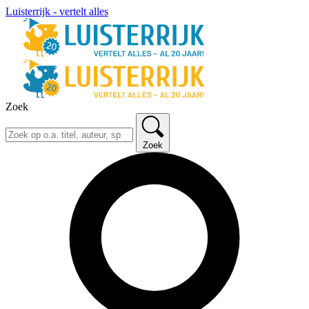
Luisterrijk - vertelt alles
Zoek
Zoek