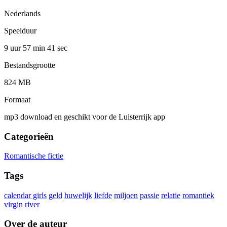
Nederlands
Speelduur
9 uur 57 min
41 sec
Bestandsgrootte
824 MB
Formaat
mp3 download en geschikt voor de Luisterrijk app
Categorieën
Romantische fictie
Tags
calendar girls
geld
huwelijk
liefde
miljoen
passie
relatie
romantiek
virgin river
Over de auteur