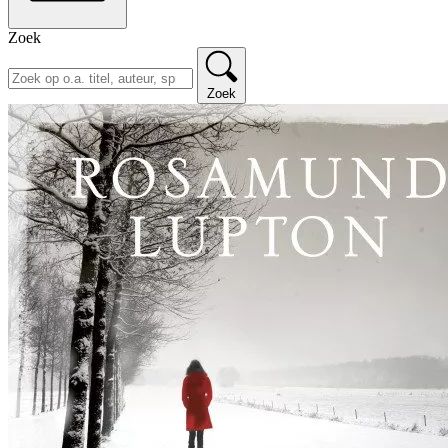
Zoek
Zoek