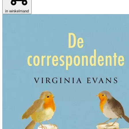
in winkelmand