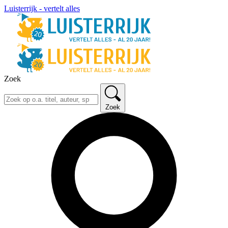
Luisterrijk - vertelt alles
Zoek
Zoek