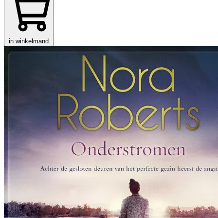
in winkelmand