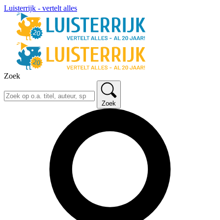
Luisterrijk - vertelt alles
Zoek
Zoek