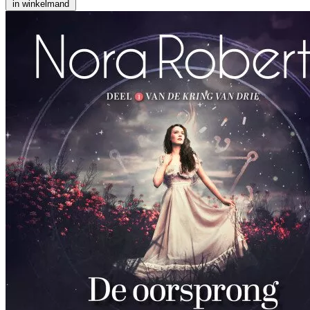
in winkelmand