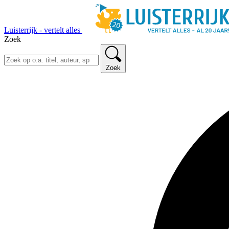
Luisterrijk - vertelt alles
Zoek
Zoek