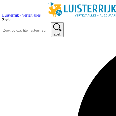
Luisterrijk - vertelt alles
Zoek
Zoek