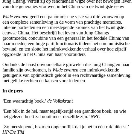
Jung Chang, vertelt zij op fenomenale wijze over het bewogen leven
van drie generaties vrouwen in het China van de twintigste eeuw
Wilde zwanen
geeft een panoramische visie van drie vrouwen op
een complexe samenleving in de vorm van prachtige memoires,
intieme portretten en een meeslepende kroniek van het twintigste-
eeuwse China. Het beschrijft het leven van Jung Changs
grootmoeder, concubine van een generaal in het feodale China; van
haar moeder, een hoge partijfunctionaris tijdens het communistische
bewind, en ten slotte het indrukwekkende verhaal over hoe zijzelf
opgroeide in het China van haar voorouders.
Ondanks de haast onvoorstelbare gruwelen die Jung Chang en haar
familie zijn overkomen, is
Wilde zwanen
een indrukwekkende
getuigenis van optimistisch geloof in een rechtvaardige samenleving
met gelijke rechten en kansen voor iedereen.
In de pers
‘Een waarachtig boek.’
de Volkskrant
‘Een blik in de hel, maar tegelijkertijd een grandioos boek, en wie
het gelezen heeft zal nooit meer dezelfde zijn.’
NRC
‘Zo meeslepend, bizar en ongelooflijk dat je het in één ruk uitleest.’
HP/De Tijd