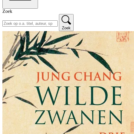
Zoek
Zoek