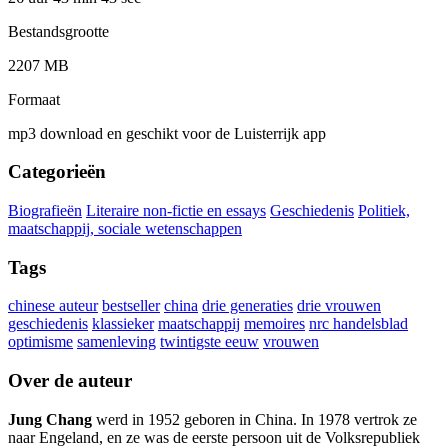
Bestandsgrootte
2207 MB
Formaat
mp3 download en geschikt voor de Luisterrijk app
Categorieën
Biografieën
Literaire non-fictie en essays
Geschiedenis
Politiek,
maatschappij, sociale wetenschappen
Tags
chinese auteur
bestseller
china
drie generaties
drie vrouwen
geschiedenis
klassieker
maatschappij
memoires
nrc handelsblad
optimisme
samenleving
twintigste eeuw
vrouwen
Over de auteur
Jung Chang
werd in 1952 geboren in China. In 1978 vertrok ze
naar Engeland, en ze was de eerste persoon uit de Volksrepubliek