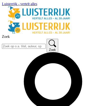
Luisterrijk - vertelt alles
Zoek
Zoek