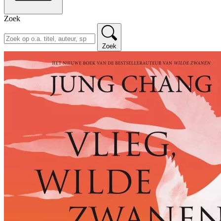
Zoek
Zoek