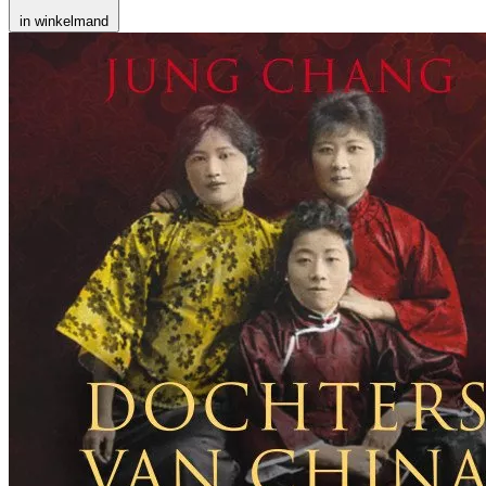
in winkelmand