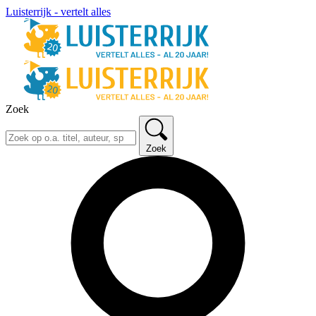
Luisterrijk - vertelt alles
Zoek
Zoek