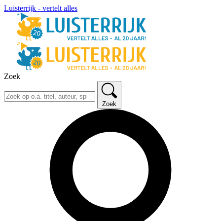
Luisterrijk - vertelt alles
Zoek
Zoek