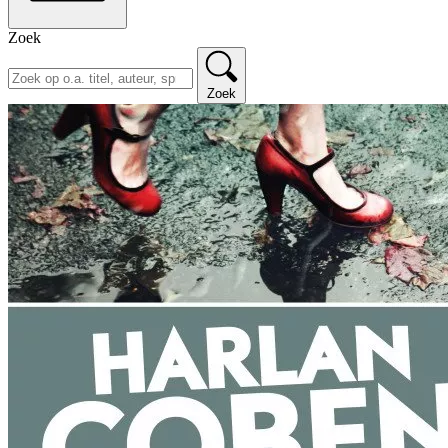
Zoek
Zoek