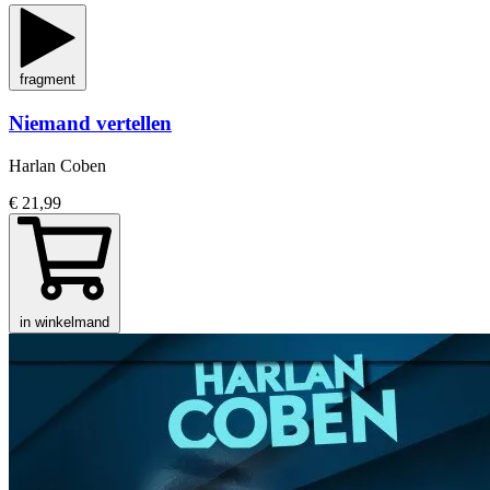
fragment
Niemand vertellen
Harlan Coben
€ 21,99
in winkelmand