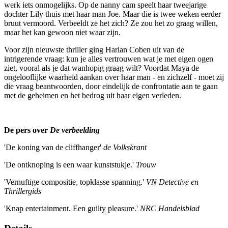
werk iets onmogelijks. Op de nanny cam speelt haar tweejarige
dochter Lily thuis met haar man Joe. Maar die is twee weken eerder
bruut vermoord. Verbeeldt ze het zich? Ze zou het zo graag willen,
maar het kan gewoon niet waar zijn.
Voor zijn nieuwste thriller ging Harlan Coben uit van de
intrigerende vraag: kun je alles vertrouwen wat je met eigen ogen
ziet, vooral als je dat wanhopig graag wilt? Voordat Maya de
ongelooflijke waarheid aankan over haar man - en zichzelf - moet zij
die vraag beantwoorden, door eindelijk de confrontatie aan te gaan
met de geheimen en het bedrog uit haar eigen verleden.
De pers over
De verbeelding
'De koning van de cliffhanger'
de Volkskrant
'De ontknoping is een waar kunststukje.'
Trouw
'Vernuftige compositie, topklasse spanning.'
VN Detective en
Thrillergids
'Knap entertainment. Een guilty pleasure.'
NRC Handelsblad