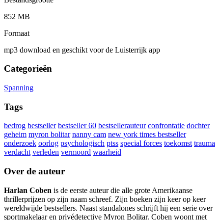
852 MB
Formaat
mp3 download en geschikt voor de Luisterrijk app
Categorieën
Spanning
Tags
bedrog
bestseller
bestseller 60
bestsellerauteur
confrontatie
dochter
geheim
myron bolitar
nanny cam
new york times bestseller
onderzoek
oorlog
psychologisch
ptss
special forces
toekomst
trauma
verdacht
verleden
vermoord
waarheid
Over de auteur
Harlan Coben
is de eerste auteur die alle grote Amerikaanse
thrillerprijzen op zijn naam schreef. Zijn boeken zijn keer op keer
wereldwijde bestsellers. Naast standalones schrijft hij een serie over
sportmakelaar en privédetective Myron Bolitar. Coben woont met