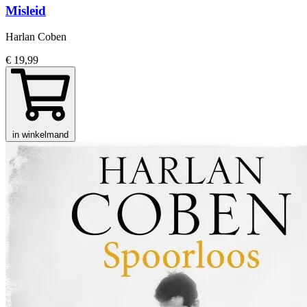
Misleid
Harlan Coben
€ 19,99
in winkelmand