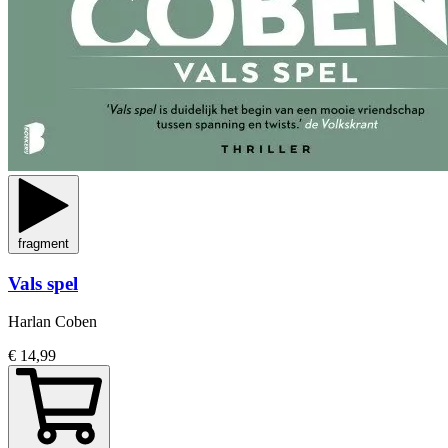
fragment
Vals spel
Harlan Coben
€ 14,99