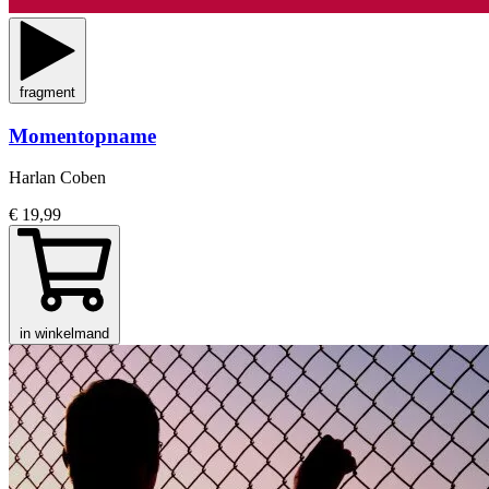
fragment
Momentopname
Harlan Coben
€ 19,99
in winkelmand