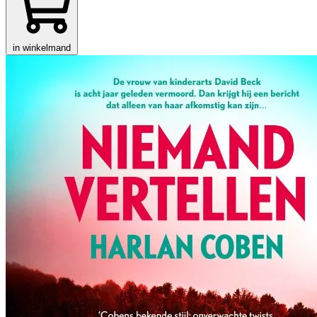
in winkelmand