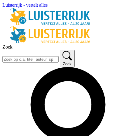
Luisterrijk - vertelt alles
Zoek
Zoek