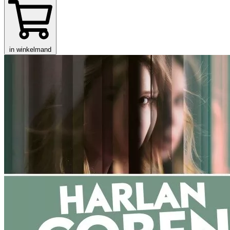
in winkelmand