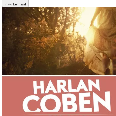
in winkelmand