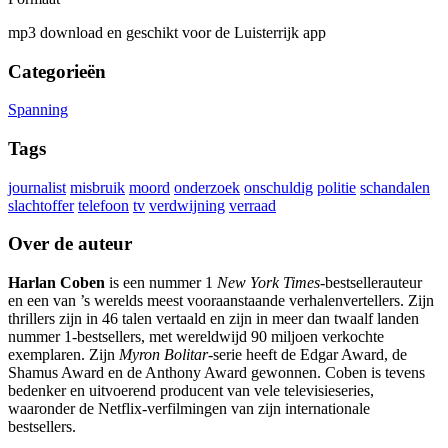
mp3 download en geschikt voor de Luisterrijk app
Categorieën
Spanning
Tags
journalist
misbruik
moord
onderzoek
onschuldig
politie
schandalen
slachtoffer
telefoon
tv
verdwijning
verraad
Over de auteur
Harlan Coben
is een nummer 1
New York Times
-bestsellerauteur
en een van ’s werelds meest vooraanstaande verhalenvertellers. Zijn
thrillers zijn in 46 talen vertaald en zijn in meer dan twaalf landen
nummer 1-bestsellers, met wereldwijd 90 miljoen verkochte
exemplaren. Zijn
Myron Bolitar
-serie heeft de Edgar Award, de
Shamus Award en de Anthony Award gewonnen. Coben is tevens
bedenker en uitvoerend producent van vele televisieseries,
waaronder de Netflix-verfilmingen van zijn internationale
bestsellers.