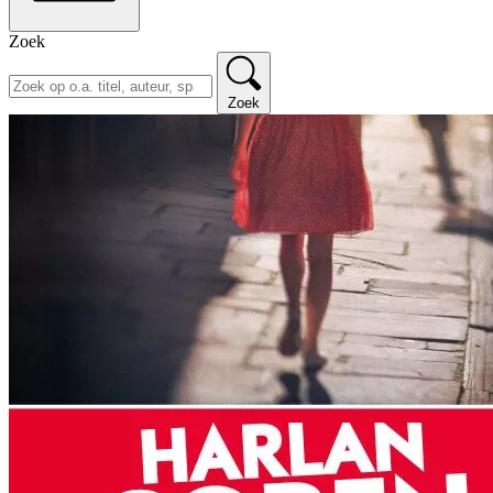
Zoek
Zoek