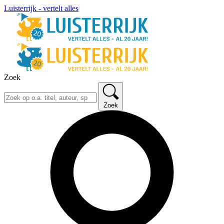
Luisterrijk - vertelt alles
Zoek
Zoek