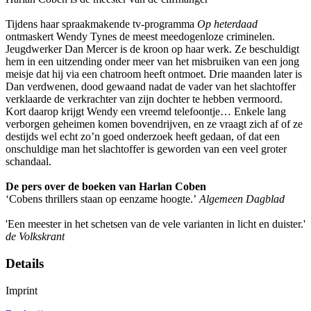
Tijdens haar spraakmakende tv-programma
Op heterdaad
ontmaskert Wendy Tynes de meest meedogenloze criminelen.
Jeugdwerker Dan Mercer is de kroon op haar werk. Ze beschuldigt
hem in een uitzending onder meer van het misbruiken van een jong
meisje dat hij via een chatroom heeft ontmoet. Drie maanden later is
Dan verdwenen, dood gewaand nadat de vader van het slachtoffer
verklaarde de verkrachter van zijn dochter te hebben vermoord.
Kort daarop krijgt Wendy een vreemd telefoontje… Enkele lang
verborgen geheimen komen bovendrijven, en ze vraagt zich af of ze
destijds wel echt zo’n goed onderzoek heeft gedaan, of dat een
onschuldige man het slachtoffer is geworden van een veel groter
schandaal.
De pers over de boeken van Harlan Coben
‘Cobens thrillers staan op eenzame hoogte.’
Algemeen Dagblad
'Een meester in het schetsen van de vele varianten in licht en duister.'
de Volkskrant
Details
Imprint