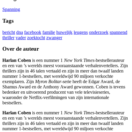
Spanning
Tags
bericht
dna
facebook
familie
huwelijk
leugens
onderzoek
spannend
thriller
vader
zoektocht
zwanger
Over de auteur
Harlan Coben
is een nummer 1
New York Times
-bestsellerauteur
en een van ’s werelds meest vooraanstaande verhalenvertellers. Zijn
thrillers zijn in 46 talen vertaald en zijn in meer dan twaalf landen
nummer 1-bestsellers, met wereldwijd 90 miljoen verkochte
exemplaren. Zijn
Myron Bolitar
-serie heeft de Edgar Award, de
Shamus Award en de Anthony Award gewonnen. Coben is tevens
bedenker en uitvoerend producent van vele televisieseries,
waaronder de Netflix-verfilmingen van zijn internationale
bestsellers.
Harlan Coben
is een nummer 1
New York Times
-bestsellerauteur
en een van ’s werelds meest vooraanstaande verhalenvertellers. Zijn
thrillers zijn in 46 talen vertaald en zijn in meer dan twaalf landen
nummer 1-bestsellers, met wereldwijd 90 miljoen verkochte