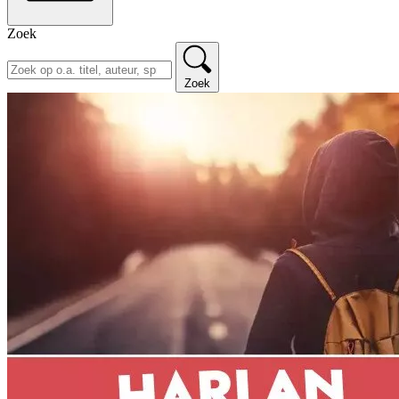
Zoek
Zoek