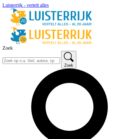
Luisterrijk - vertelt alles
Zoek
Zoek