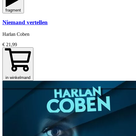
fragment
Niemand vertellen
Harlan Coben
€ 21,99
in winkelmand