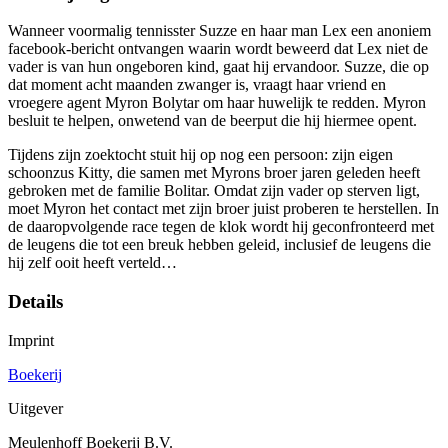
Wanneer voormalig tennisster Suzze en haar man Lex een anoniem
facebook-bericht ontvangen waarin wordt beweerd dat Lex niet de
vader is van hun ongeboren kind, gaat hij ervandoor. Suzze, die op
dat moment acht maanden zwanger is, vraagt haar vriend en
vroegere agent Myron Bolytar om haar huwelijk te redden. Myron
besluit te helpen, onwetend van de beerput die hij hiermee opent.
Tijdens zijn zoektocht stuit hij op nog een persoon: zijn eigen
schoonzus Kitty, die samen met Myrons broer jaren geleden heeft
gebroken met de familie Bolitar. Omdat zijn vader op sterven ligt,
moet Myron het contact met zijn broer juist proberen te herstellen. In
de daaropvolgende race tegen de klok wordt hij geconfronteerd met
de leugens die tot een breuk hebben geleid, inclusief de leugens die
hij zelf ooit heeft verteld…
Details
Imprint
Boekerij
Uitgever
Meulenhoff Boekerij B.V.