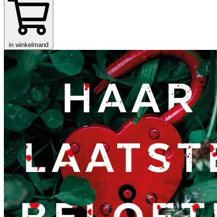
in winkelmand