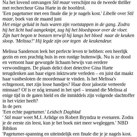
Na het lovend ontvangen
Stil maar
verschijnt nu de tweede thriller
met rechercheur Gina Harte in de hoofdrol.
'Een pageturner met een finale die je je nagels kost.'
Libelle
over
Stil
maar
, boek van de maand juni
Het enige geluid in huis waren zijn voetstappen in de gang. Zodra
hij het licht had aangeknipt, zag hij het bloedspoor over de vloer.
Zijn hart begon te bonzen terwijl hij langs het bloed naar de keuken
sloop. 'Melissa?' Hij legde zijn oor tegen de keukendeur.
Melissa Sanderson leek het perfecte leven te hebben: een heerlijk
gezin en een prachtig huis in een rustige buitenwijk. Nu is ze dood
en vertoont haar gewurgde lichaam bewijs van eerdere
verwondingen. De plaats delict doet detective Gina Harte
terugdenken aan haar eigen inktzwarte verleden – en juist dat maakt
haar vastbesloten de moordenaar te vinden. Is het Melissa's
echtgenoot, met zijn losse handjes? Haar door jaloezie verteerde
minnaar? Of is er nóg iemand in het spel – iemand die Melissa al
enige tijd in de gaten hield en die inmiddels zijn volgende slachtoffer
in het vizier heeft?
In de pers
'Een echte pageturner.'
Leidsch Dagblad
'
Stil maar
weet M.J. Arlidge en Robert Bryndza te evenaren. Zodra
je de eerste zin leest, kun je het boek niet meer wegleggen.' NBD
Biblion
'Pageturner-spanning en uiteindelijk een finale die je je nagels kost.