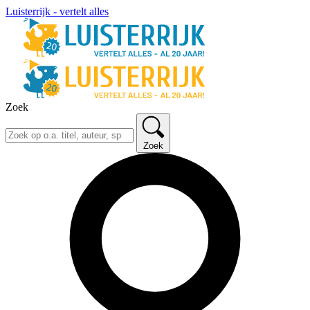
Luisterrijk - vertelt alles
Zoek
Zoek