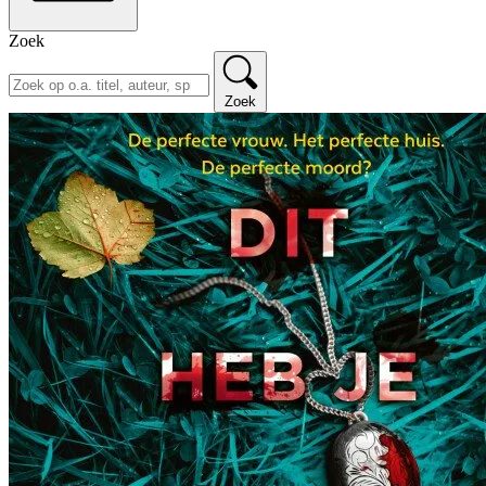
Zoek
Zoek