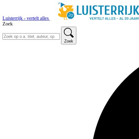
Luisterrijk - vertelt alles
Zoek
Zoek