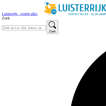
Luisterrijk - vertelt alles
Zoek
Zoek