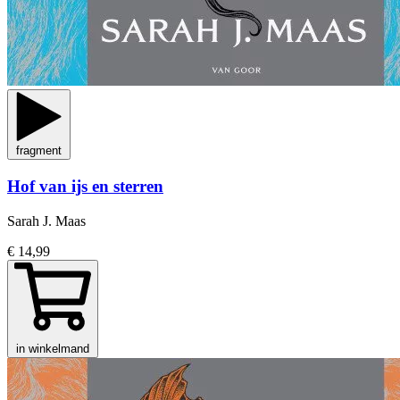
fragment
Hof van ijs en sterren
Sarah J. Maas
€ 14,99
in winkelmand