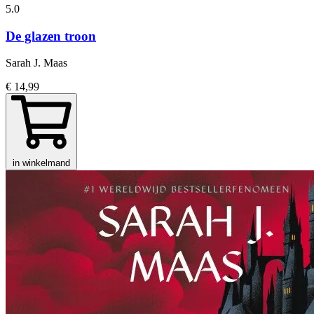
5.0
De glazen troon
Sarah J. Maas
€ 14,99
in winkelmand