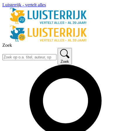
Luisterrijk - vertelt alles
Zoek
Zoek