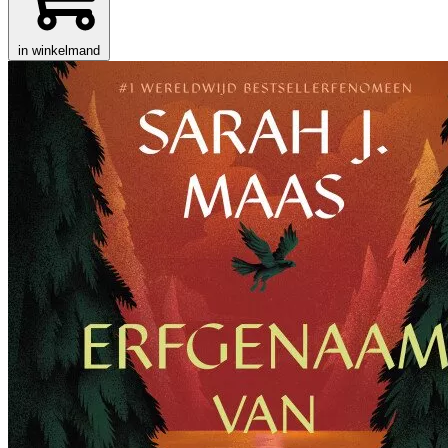
in winkelmand