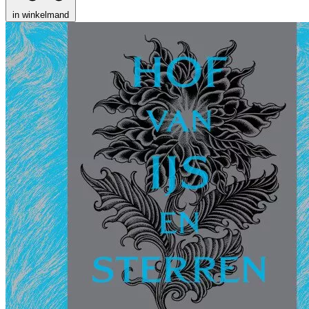
in winkelmand