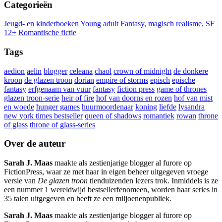
Categorieën
Jeugd- en kinderboeken
Young adult
Fantasy, magisch realisme, SF
12+
Romantische fictie
Tags
aedion
aelin
blogger
celeana
chaol
crown of midnight
de donkere
kroon
de glazen troon
dorian
empire of storms
episch
epische
fantasy
erfgenaam van vuur
fantasy
fiction press
game of thrones
glazen troon-serie
heir of fire
hof van doorns en rozen
hof van mist
en woede
hunger games
huurmoordenaar
koning
liefde
lysandra
new york times bestseller
queen of shadows
romantiek
rowan
throne
of glass
throne of glass-series
Over de auteur
Sarah J. Maas
maakte als zestienjarige blogger al furore op
FictionPress, waar ze met haar in eigen beheer uitgegeven vroege
versie van
De glazen troon
tienduizenden lezers trok. Inmiddels is ze
een nummer 1 wereldwijd bestsellerfenomeen, worden haar series in
35 talen uitgegeven en heeft ze een miljoenenpubliek.
Sarah J. Maas
maakte als zestienjarige blogger al furore op