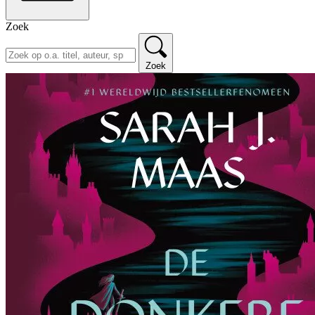
Zoek
Zoek