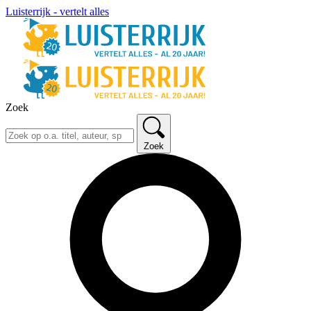
Luisterrijk - vertelt alles
Zoek
Zoek