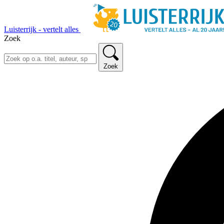
Luisterrijk - vertelt alles
Zoek
Zoek