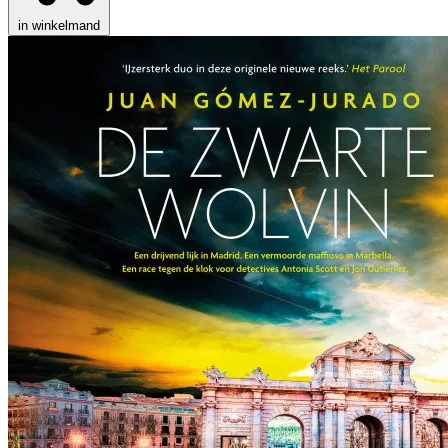
in winkelmand