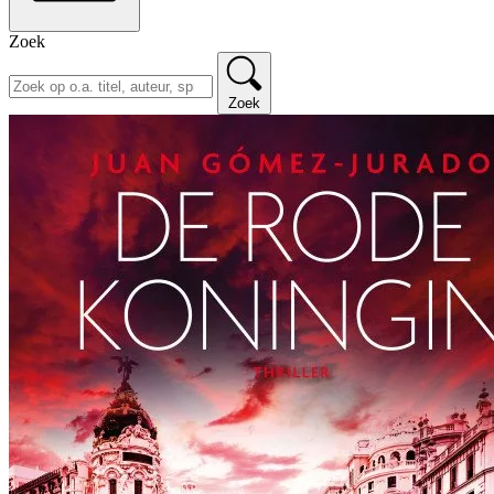
Zoek
Zoek