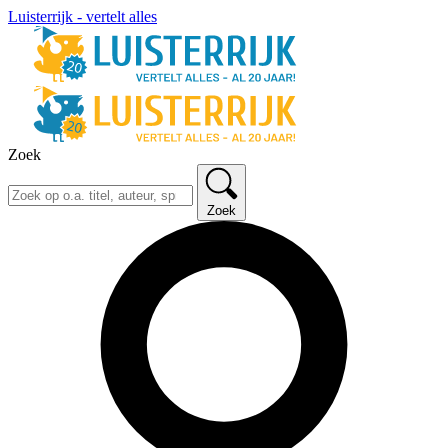
Luisterrijk - vertelt alles
Zoek
Zoek