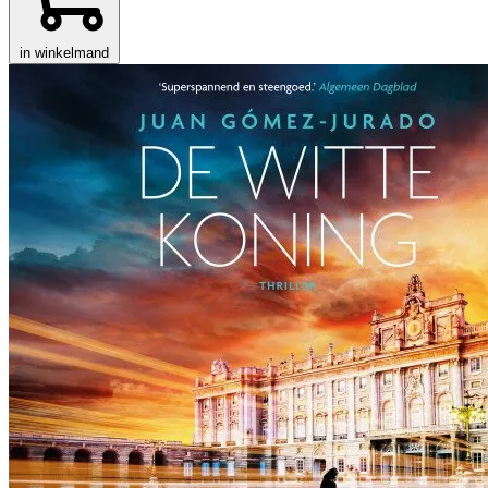
in winkelmand