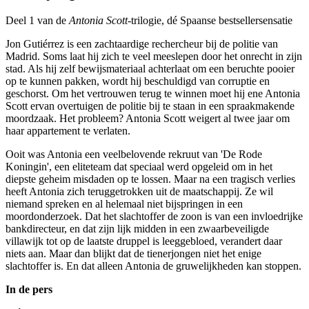
Deel 1 van de
Antonia Scott
-trilogie, dé Spaanse bestsellersensatie
Jon Gutiérrez is een zachtaardige rechercheur bij de politie van
Madrid. Soms laat hij zich te veel meeslepen door het onrecht in zijn
stad. Als hij zelf bewijsmateriaal achterlaat om een beruchte pooier
op te kunnen pakken, wordt hij beschuldigd van corruptie en
geschorst. Om het vertrouwen terug te winnen moet hij ene Antonia
Scott ervan overtuigen de politie bij te staan in een spraakmakende
moordzaak. Het probleem? Antonia Scott weigert al twee jaar om
haar appartement te verlaten.
Ooit was Antonia een veelbelovende rekruut van 'De Rode
Koningin', een eliteteam dat speciaal werd opgeleid om in het
diepste geheim misdaden op te lossen. Maar na een tragisch verlies
heeft Antonia zich teruggetrokken uit de maatschappij. Ze wil
niemand spreken en al helemaal niet bijspringen in een
moordonderzoek. Dat het slachtoffer de zoon is van een invloedrijke
bankdirecteur, en dat zijn lijk midden in een zwaarbeveiligde
villawijk tot op de laatste druppel is leeggebloed, verandert daar
niets aan. Maar dan blijkt dat de tienerjongen niet het enige
slachtoffer is. En dat alleen Antonia de gruwelijkheden kan stoppen.
In de pers