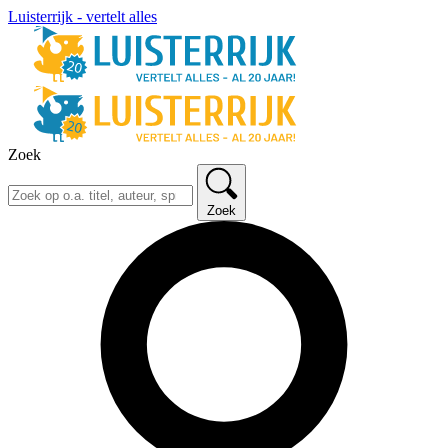
Luisterrijk - vertelt alles
Zoek
Zoek