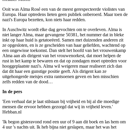
Ooit was Alma Rosé een van de meest gerespecteerde violistes van
Europa. Haar optredens lieten geen publiek onberoerd. Maar toen de
nazi's Europa bezetten, kon niets haar redden.
In Auschwitz wordt elke dag gevochten om te overleven. Alma is
niet langer Alma, maar gevangene 50381, het nummer dat in bleke
inkt op haar huid is getatoeëerd. Samen met duizenden anderen zit
ze opgesloten, en is ze gescheiden van haar geliefden, wachtend op
een ongewisse toekomst. Dan stelt het hoofd van het vrouwenkamp
Alma aan als ­dirigent van het vrouwenorkest, dat moet helpen de
rust in het kamp te bewaren en dat op zondagen moet optreden voor
hooggeplaatste ­nazi's. Alma wil weigeren maar realiseert zich dan
dat dit haar een ­gunstige positie geeft. Als dirigent kan ze
uitgehongerde meisjes extra rantsoenen geven en hen misschien
zelfs redden van de dood…
In de pers
'Een verhaal dat je laat stilstaan bij vrijheid en bij al die moedige
mensen die ervoor hebben gezorgd dat wij in vrijheid leven.'
Hebban.nl
'Ik begon gisteravond rond een uur of 9 aan dit boek en las hem om
4 uur 's nachts uit. Ik heb bijna niet geslapen, maar het was het