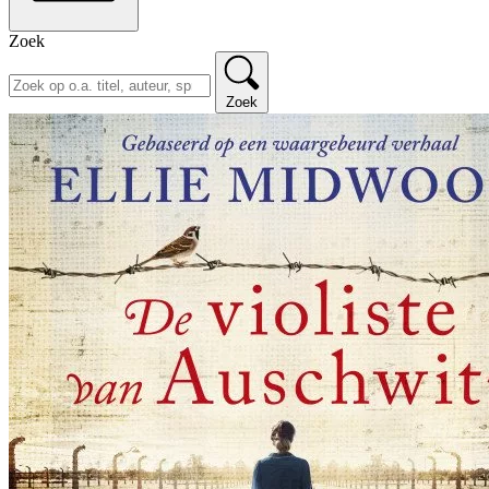
Zoek
Zoek