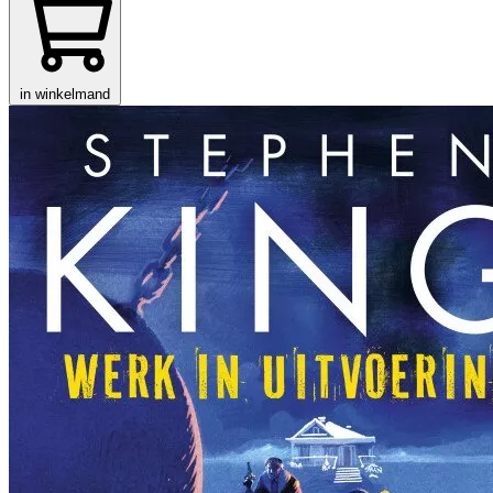
in winkelmand