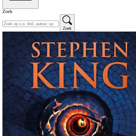
Zoek
Zoek