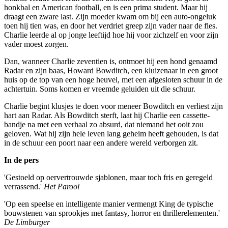
honkbal en American football, en is een prima student. Maar hij
draagt een zware last. Zijn moeder kwam om bij een auto-ongeluk
toen hij tien was, en door het verdriet greep zijn vader naar de fles.
Charlie leerde al op jonge leeftijd hoe hij voor zichzelf en voor zijn
vader moest zorgen.
Dan, wanneer Charlie zeventien is, ontmoet hij een hond genaamd
Radar en zijn baas, Howard Bowditch, een kluizenaar in een groot
huis op de top van een hoge heuvel, met een afgesloten schuur in de
achtertuin. Soms komen er vreemde geluiden uit die schuur.
Charlie begint klusjes te doen voor meneer Bowditch en verliest zijn
hart aan Radar. Als Bowditch sterft, laat hij Charlie een cassette-
bandje na met een verhaal zo absurd, dat niemand het ooit zou
geloven. Wat hij zijn hele leven lang geheim heeft gehouden, is dat
in de schuur een poort naar een andere wereld verborgen zit.
In de pers
'Gestoeld op oervertrouwde sjablonen, maar toch fris en geregeld
verrassend.'
Het Parool
'Op een speelse en intelligente manier vermengt King de typische
bouwstenen van sprookjes met fantasy, horror en thrillerelementen.'
De Limburger