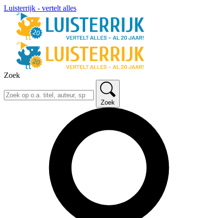
Luisterrijk - vertelt alles
Zoek
Zoek