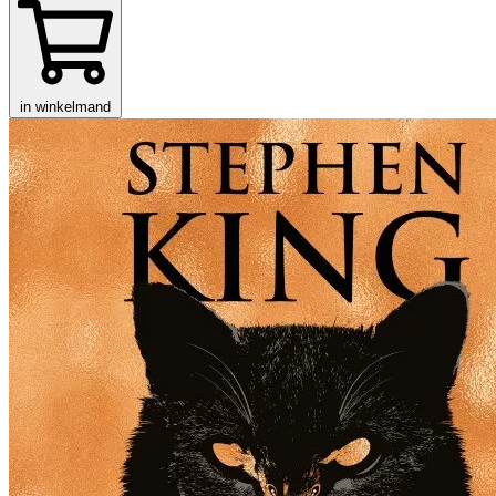
in winkelmand