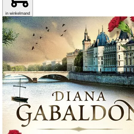
in winkelmand