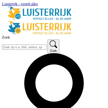
Luisterrijk - vertelt alles
Zoek
Zoek