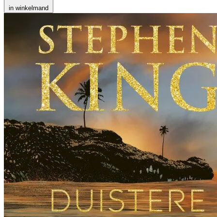
in winkelmand