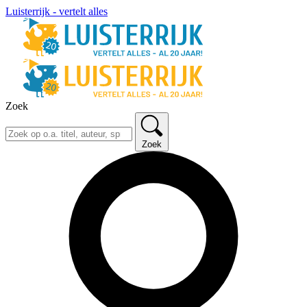
Luisterrijk - vertelt alles
Zoek
Zoek