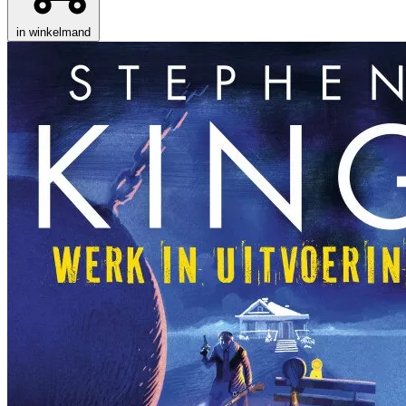
in winkelmand