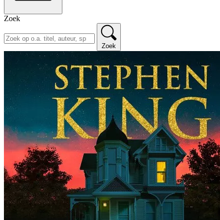
Zoek
Zoek