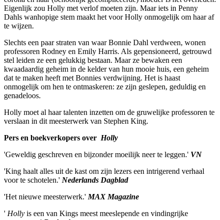
Eigenlijk zou Holly met verlof moeten zijn. Maar iets in Penny
Dahls wanhopige stem maakt het voor Holly onmogelijk om haar af
te wijzen.
Slechts een paar straten van waar Bonnie Dahl verdween, wonen
professoren Rodney en Emily Harris. Als gepensioneerd, getrouwd
stel leiden ze een gelukkig bestaan. Maar ze bewaken een
kwaadaardig geheim in de kelder van hun mooie huis, een geheim
dat te maken heeft met Bonnies verdwijning. Het is haast
onmogelijk om hen te ontmaskeren: ze zijn geslepen, geduldig en
genadeloos.
Holly moet al haar talenten inzetten om de gruwelijke professoren te
verslaan in dit meesterwerk van Stephen King.
Pers en boekverkopers over
Holly
'Geweldig geschreven en bijzonder moeilijk neer te leggen.'
VN
'King haalt alles uit de kast om zijn lezers een intrigerend verhaal
voor te schotelen.'
Nederlands Dagblad
'Het nieuwe meesterwerk.'
MAX Magazine
'
Holly
is een van Kings meest meeslepende en vindingrijke