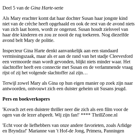
Deel 5 van de
Gina Harte-
serie
Als Mary erachter komt dat haar dochter Susan haar jongste kind
niet van de crèche heeft opgehaald en ook de rest van de avond niets
van zich laat horen, wordt ze ongerust. Susan houdt zielsveel van
haar drie kinderen en zou ze nooit de rug toekeren. Nog diezelfde
avond belt Mary de politie.
Inspecteur Gina Harte denkt aanvankelijk aan een standaard
vermissingszaak, maar als er aan de rand van het stadje Cleevesford
een vermoorde man wordt gevonden, blijkt niets minder waar. Het
slachtoffer heeft een connectie met Susan en de verlammende vraag
rijst of zij het volgende slachtoffer zal zijn…
Terwijl zowel Mary als Gina op hun eigen manier op zoek zijn naar
antwoorden, ontvouwt zich een duister geheim uit Susans jeugd.
Pers en boekverkopers
'Kovach zet een duistere thriller neer die zich als een film voor de
ogen van de lezer afspeelt. Wij zijn fan!' **** ThrillZone.nl
'Echt voor de liefhebbers van onze andere favorieten, zoals Arlidge
en Bryndza!' Marianne van 't Hof-de Jong, Primera, Panningen