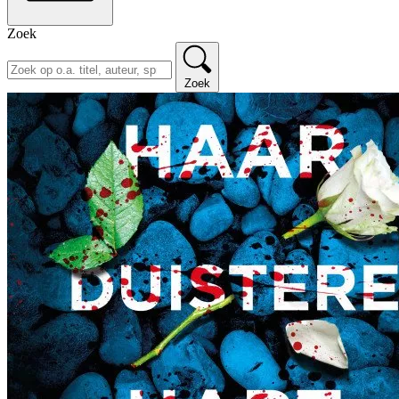
Zoek
Zoek