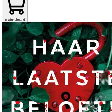
in winkelmand