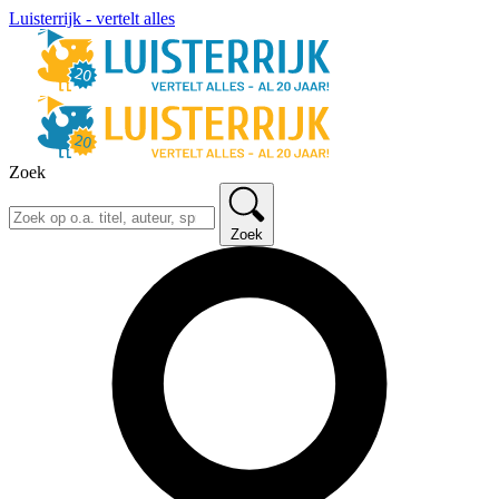
Luisterrijk - vertelt alles
Zoek
Zoek