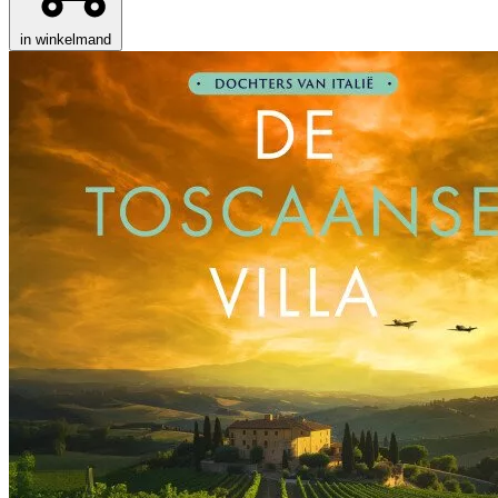
in winkelmand