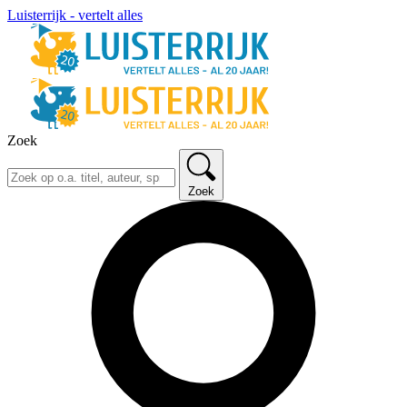
Luisterrijk - vertelt alles
Zoek
Zoek