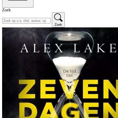
Zoek
Zoek