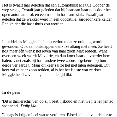
Het is twaalf jaar geleden dat een automobilist Maggie Cooper de
weg vroeg. Twaalf jaar geleden dat hij haar aan haar pols door het
open autoraam trok en een naald in haar arm stak. Twaalf jaar
geleden dat ze wakker werd in een doodstille, aardedonkere kelder.
Een kelder die haar thuis zou worden.
Inmiddels is Maggie alle hoop verloren dat ze ooit nog wordt
gevonden. Ook aan ontsnappen denkt ze allang niet meer. Ze heeft
nog maar één wens: het leven van haar zoon Max redden. Want
over een week wordt Max drie, en dan komt haar ontvoerder hem
halen… net zoals bij haar andere twee zoons is gebeurd op hun
derde verjaardag. Maar dit keer zal ze het niet laten gebeuren. Dit
keer zal ze haar zoon redden, al is het het laatste wat ze doet.
Maggie heeft zeven dagen – en de tijd tikt.
In de pers
'Dit is thrillerschrijven op zijn best: ijskoud en niet weg te leggen zo
spannend.'
Daily Mail
'Je nagels krijgen heel wat te verduren. Bloedstollend van de eerste