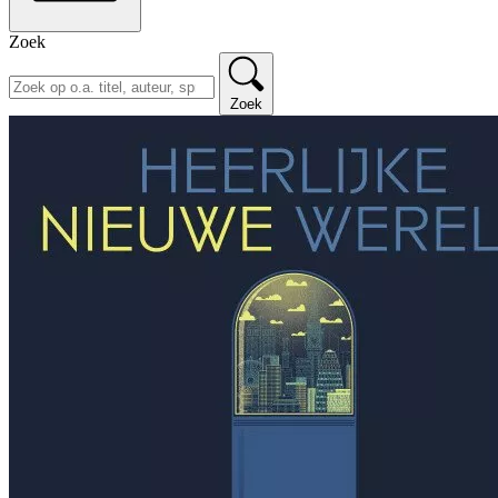
Zoek
Zoek