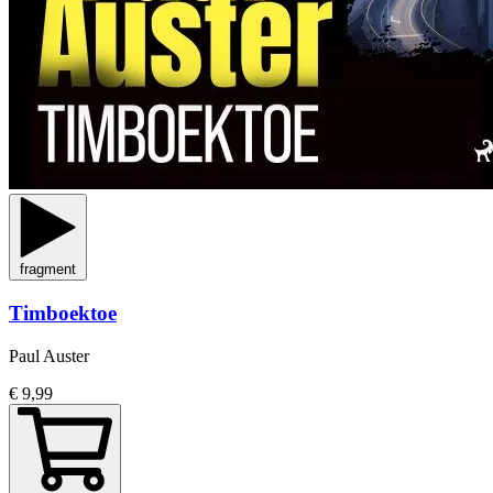
fragment
Timboektoe
Paul Auster
€ 9,99