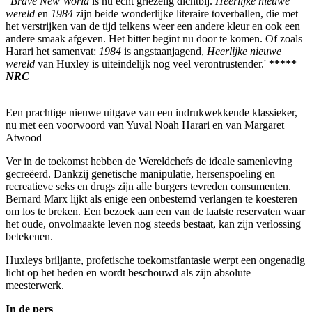
'
Brave New World
is nu echt griezelig dichtbij.
Heerlijke nieuwe
wereld
en
1984
zijn beide wonderlijke literaire toverballen, die met
het verstrijken van de tijd telkens weer een andere kleur en ook een
andere smaak afgeven. Het bitter begint nu door te komen. Of zoals
Harari het samenvat:
1984
is angstaanjagend,
Heerlijke nieuwe
wereld
van Huxley is uiteindelijk nog veel verontrustender.'
*****
NRC
Een prachtige nieuwe uitgave van een indrukwekkende klassieker,
nu met een voorwoord van Yuval Noah Harari en van Margaret
Atwood
Ver in de toekomst hebben de Wereldchefs de ideale samenleving
gecreëerd. Dankzij genetische manipulatie, hersenspoeling en
recreatieve seks en drugs zijn alle burgers tevreden consumenten.
Bernard Marx lijkt als enige een onbestemd verlangen te koesteren
om los te breken. Een bezoek aan een van de laatste reservaten waar
het oude, onvolmaakte leven nog steeds bestaat, kan zijn verlossing
betekenen.
Huxleys briljante, profetische toekomstfantasie werpt een ongenadig
licht op het heden en wordt beschouwd als zijn absolute
meesterwerk.
In de pers