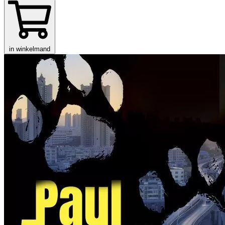
in winkelmand