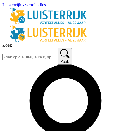
Luisterrijk - vertelt alles
Zoek
Zoek