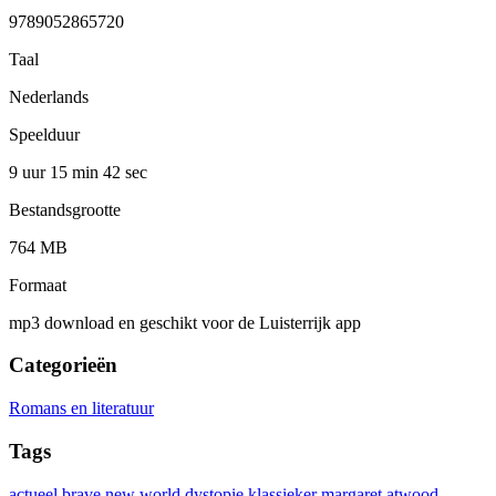
9789052865720
Taal
Nederlands
Speelduur
9 uur 15 min
42 sec
Bestandsgrootte
764 MB
Formaat
mp3 download en geschikt voor de Luisterrijk app
Categorieën
Romans en literatuur
Tags
actueel
brave new world
dystopie
klassieker
margaret atwood