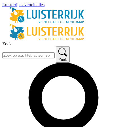
Luisterrijk - vertelt alles
Zoek
Zoek