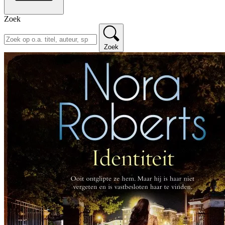
Zoek
Zoek