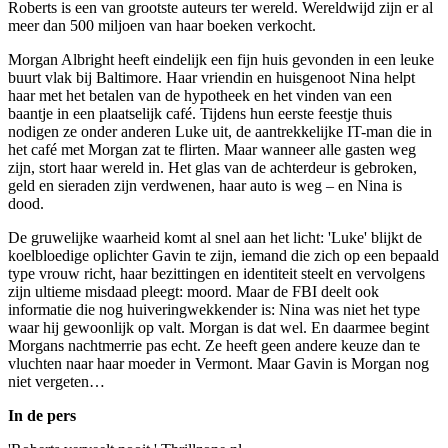
Roberts is een van grootste auteurs ter wereld. Wereldwijd zijn er al
meer dan 500 miljoen van haar boeken verkocht.
Morgan Albright heeft eindelijk een fijn huis gevonden in een leuke
buurt vlak bij Baltimore. Haar vriendin en huisgenoot Nina helpt
haar met het betalen van de hypotheek en het vinden van een
baantje in een plaatselijk café. Tijdens hun eerste feestje thuis
nodigen ze onder anderen Luke uit, de aantrekkelijke IT-man die in
het café met Morgan zat te flirten. Maar wanneer alle gasten weg
zijn, stort haar wereld in. Het glas van de achterdeur is gebroken,
geld en sieraden zijn verdwenen, haar auto is weg – en Nina is
dood.
De gruwelijke waarheid komt al snel aan het licht: 'Luke' blijkt de
koelbloedige oplichter Gavin te zijn, iemand die zich op een bepaald
type vrouw richt, haar bezittingen en identiteit steelt en vervolgens
zijn ultieme misdaad pleegt: moord. Maar de FBI deelt ook
informatie die nog huiveringwekkender is: Nina was niet het type
waar hij gewoonlijk op valt. Morgan is dat wel. En daarmee begint
Morgans nachtmerrie pas echt. Ze heeft geen andere keuze dan te
vluchten naar haar moeder in Vermont. Maar Gavin is Morgan nog
niet vergeten…
In de pers