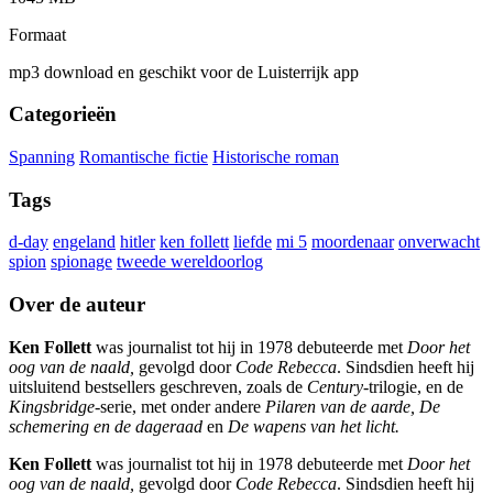
Formaat
mp3 download en geschikt voor de Luisterrijk app
Categorieën
Spanning
Romantische fictie
Historische roman
Tags
d-day
engeland
hitler
ken follett
liefde
mi 5
moordenaar
onverwacht
spion
spionage
tweede wereldoorlog
Over de auteur
Ken Follett
was journalist tot hij in 1978 debuteerde met
Door het
oog van de naald,
gevolgd door
Code Rebecca
. Sindsdien heeft hij
uitsluitend bestsellers geschreven, zoals de
Century
-trilogie, en de
Kingsbridge
-serie, met onder andere
Pilaren van de aarde, De
schemering en de dageraad
en
De wapens van het licht.
Ken Follett
was journalist tot hij in 1978 debuteerde met
Door het
oog van de naald,
gevolgd door
Code Rebecca
. Sindsdien heeft hij