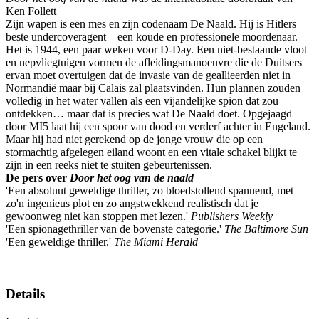
Ken Follett
Zijn wapen is een mes en zijn codenaam De Naald. Hij is Hitlers
beste undercoveragent – een koude en professionele moordenaar.
Het is 1944, een paar weken voor D-Day. Een niet-bestaande vloot
en nepvliegtuigen vormen de afleidingsmanoeuvre die de Duitsers
ervan moet overtuigen dat de invasie van de geallieerden niet in
Normandië maar bij Calais zal plaatsvinden. Hun plannen zouden
volledig in het water vallen als een vijandelijke spion dat zou
ontdekken… maar dat is precies wat De Naald doet. Opgejaagd
door MI5 laat hij een spoor van dood en verderf achter in Engeland.
Maar hij had niet gerekend op de jonge vrouw die op een
stormachtig afgelegen eiland woont en een vitale schakel blijkt te
zijn in een reeks niet te stuiten gebeurtenissen.
De pers over
Door het oog van de naald
'Een absoluut geweldige thriller, zo bloedstollend spannend, met
zo'n ingenieus plot en zo angstwekkend realistisch dat je
gewoonweg niet kan stoppen met lezen.'
Publishers Weekly
'Een spionagethriller van de bovenste categorie.'
The Baltimore Sun
'Een geweldige thriller.'
The Miami Herald
Details