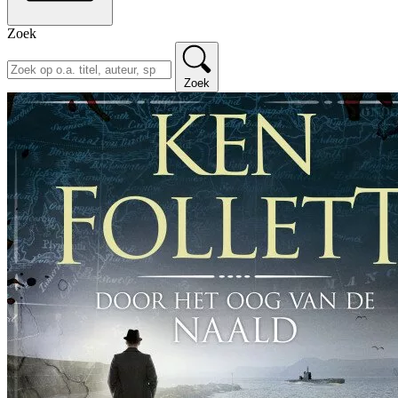
Zoek
Zoek