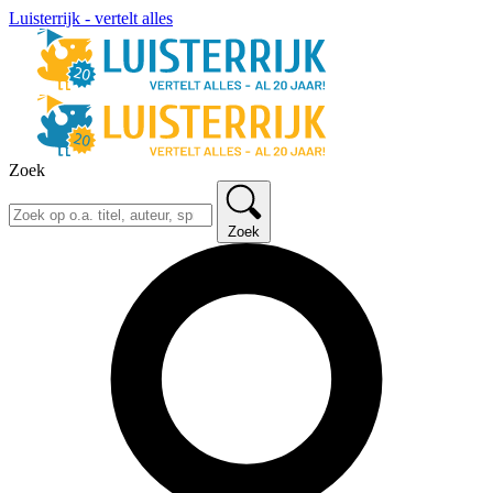
Luisterrijk - vertelt alles
Zoek
Zoek