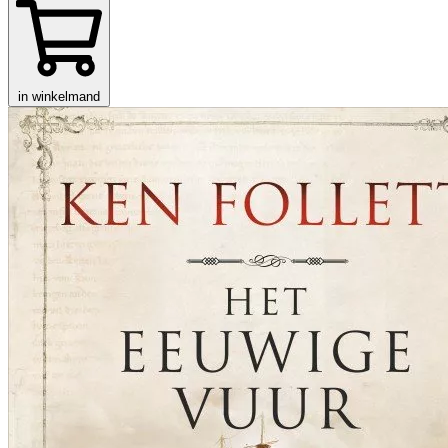
in winkelmand