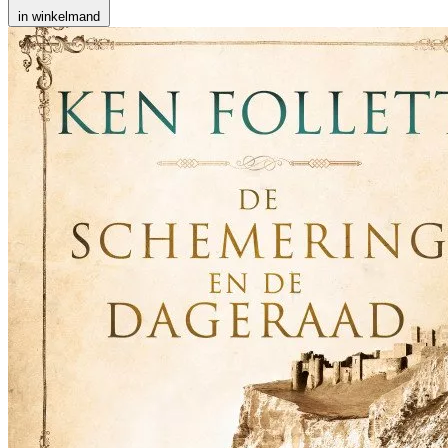
in winkelmand