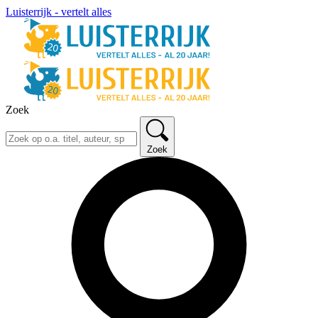
Luisterrijk - vertelt alles
Zoek
Zoek