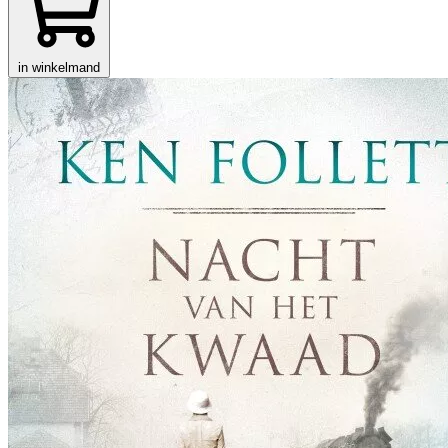
in winkelmand