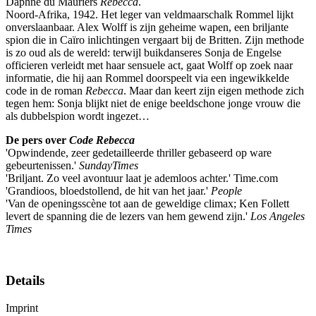
Daphne du Mauriers
Rebecca
.
Noord-Afrika, 1942. Het leger van veldmaarschalk Rommel lijkt
onverslaanbaar. Alex Wolff is zijn geheime wapen, een briljante
spion die in Caïro inlichtingen vergaart bij de Britten. Zijn methode
is zo oud als de wereld: terwijl buikdanseres Sonja de Engelse
officieren verleidt met haar sensuele act, gaat Wolff op zoek naar
informatie, die hij aan Rommel doorspeelt via een ingewikkelde
code in de roman
Rebecca
. Maar dan keert zijn eigen methode zich
tegen hem: Sonja blijkt niet de enige beeldschone jonge vrouw die
als dubbelspion wordt ingezet…
De pers over
Code Rebecca
'Opwindende, zeer gedetailleerde thriller gebaseerd op ware
gebeurtenissen.'
Sunday
Times
'Briljant. Zo veel avontuur laat je ademloos achter.' Time.com
'Grandioos, bloedstollend, de hit van het jaar.'
People
'Van de openingsscène tot aan de geweldige climax; Ken Follett
levert de spanning die de lezers van hem gewend zijn.'
Los Angeles
Times
Details
Imprint