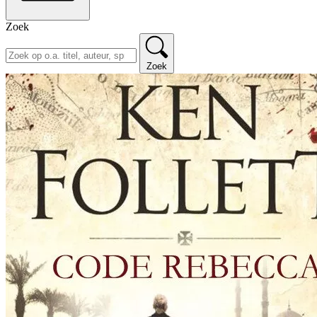
Zoek
Zoek