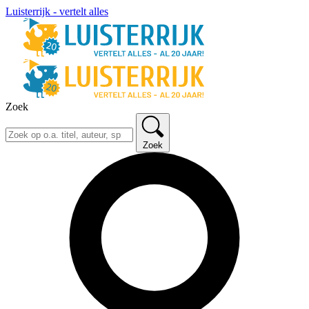
Luisterrijk - vertelt alles
Zoek
Zoek