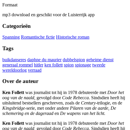
Formaat
mp3 download en geschikt voor de Luisterrijk app
Categorieën
Spanning
Romantische fictie
Historische roman
Tags
buikdanseres
daphne du maurier
dubbelspion
geheime dienst
generaal rommel
hitler
ken follett
spion
spionage
tweede
wereldoorlog
verraad
Over de auteur
Ken Follett
was journalist tot hij in 1978 debuteerde met
Door het
oog van de naald,
gevolgd door
Code Rebecca
. Sindsdien heeft hij
uitsluitend bestsellers geschreven, zoals de
Century
-trilogie, en de
Kingsbridge
-serie, met onder andere
Pilaren van de aarde, De
schemering en de dageraad
en
De wapens van het licht.
Ken Follett
was journalist tot hij in 1978 debuteerde met
Door het
oog van de naald,
gevolgd door
Code Rebecca
. Sindsdien heeft hij