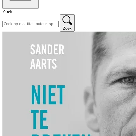
Zoek
Zoek