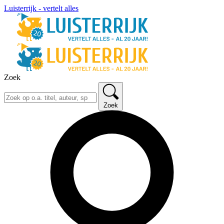
Luisterrijk - vertelt alles
Zoek
Zoek