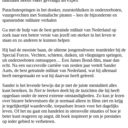
daarnaast steeds vaker gevraagd als expert
Parachutespringen in het donker, zuurstofduiken in onderzeeboten,
vuurgevechten met Somalische piraten – lees de bijzonderste en
spannendste militaire verhalen
Ga met de hulp van de best getrainde militair van Nederland op
zoek naar een betere versie van jezelf om sterker in het leven te
staan en zo anderen te kunnen helpen
Hij had de mooiste baan, de ultieme jongensdroom: teamleider bij de
Special Forces. Vechten, schieten, duiken, uit vliegtuigen springen,
uit onderzeeboten ontsnappen… Een James Bond-film, maar dan
echt. Na een succesvolle carrière van zestien jaar vertelt Sander
Aarts, de best getrainde militair van Nederland, wat hij allemaal
heeft meegemaakt en wat hij daarvan heeft geleerd.
Sander is het levende bewijs dat je met de juiste mentaliteit alles
kunt bereiken. In
Niet te breken
deelt hij de inzichten die hij heeft
opgedaan onder de meest extreme omstandigheden. Zo kun je lezen
over bizarre belevenissen die je normaal alleen in films ziet en krijg
je tegelijkertijd waardevolle, toepasbare lessen voor het dagelijks
leven. Of het nu gaat om handelen in stressvolle situaties of hoe je
beter kunt reageren op angst, dit boek inspireert je om je prestaties
op ieder gebied te verbeteren.