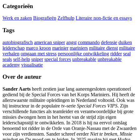
Categorieën
Werk en zaken
Biografieën
Zelfhulp
Literaire non-fictie en essays
Tags
autobiografisch
american sniper
angst
commando
defensie
duiken
leiderschap
marco kroon
marinier
mariniers
militaire dienst
militaire
verhalen
omgaan met stress
persoonlijke ontwikkeling
ridder
seal
seals
self-help
sniper
special forces
unbreakable
unbreakable
academy
visualisatie
Over de auteur
Sander Aarts
heeft zestien jaar lang aaneengesloten operationeel
gediend bij de Special Forces van het Korps Mariniers. Hij heeft de
allerzwaarste militaire opleidingen in Nederland voltooid. Ook was
hij instructeur in de populaire tv-serie
Special Forces VIPS
. Zijn
verschillende functies als teamleider en verantwoordelijke bij grote
missies dwongen hem in het heetst van de strijd zijn eigen
leiderschapsstijl te ontwikkelen. In 2018 is hij na eervol ontslag
benoemd tot ridder in de Orde van Oranje-Nassau met de Zwaarden
voor zijn verdiensten. Sander schreef eerder
Niet te breken
,
Missie
mindse
t en
De moed om te leiden
. In 2025 maakte hij met
Hydra